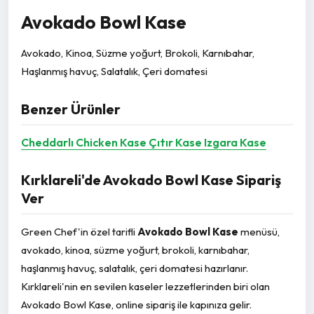
Avokado Bowl Kase
Avokado, Kinoa, Süzme yoğurt, Brokoli, Karnıbahar,
Haşlanmış havuç, Salatalık, Çeri domatesi
Benzer Ürünler
Cheddarlı Chicken Kase
Çıtır Kase
Izgara Kase
Kırklareli'de Avokado Bowl Kase Sipariş
Ver
Green Chef'in özel tarifli
Avokado Bowl Kase
menüsü,
avokado, kinoa, süzme yoğurt, brokoli, karnıbahar,
haşlanmış havuç, salatalık, çeri domatesi hazırlanır.
Kırklareli'nin en sevilen kaseler lezzetlerinden biri olan
Avokado Bowl Kase, online sipariş ile kapınıza gelir.