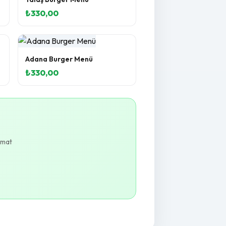
₺330,00
Adana Burger Menü
₺330,00
imat